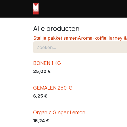
Overslaan naar inhoud
Home
webshop
Openingsuren
Alle producten
Stel je pakket samen
Aroma-koffie
Harney &
​BONEN 1 KG
Best Verkocht
25,00
€
​GEMALEN 250 G
Best Verkocht
6,25
€
Organic Ginger Lemon
15,24
€