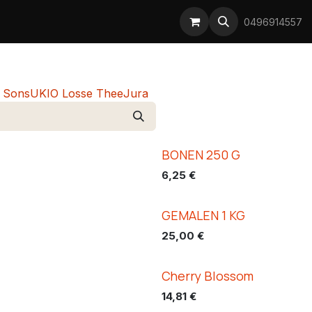
Prijsstijgingen koffie
0496914557
 Sons
UKIO Losse Thee
Jura
​BONEN 250 G
Best Verkocht
6,25
€
​GEMALEN 1 KG
25,00
€
Cherry Blossom
14,81
€