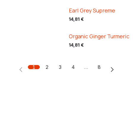
Earl Grey Supreme
14,81
€
Organic Ginger Turmeric
14,81
€
1
2
3
4
…
8