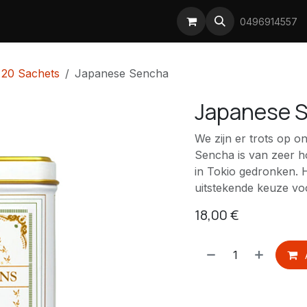
Prijsstijgingen koffie
0496914557
 20 Sachets
Japanese Sencha
Japanese 
We zijn er trots op 
Sencha is van zeer ho
in Tokio gedronken. H
uitstekende keuze vo
18,00
€
​