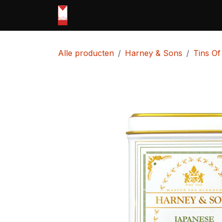
Overslaan naar inhoud
Home
webshop
Openingsuren
Alle producten
Harney & Sons
Tins Of