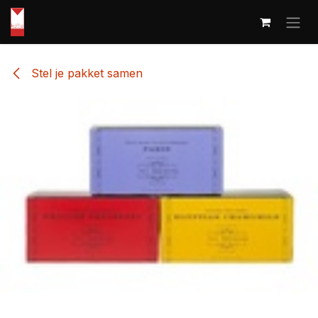
Overslaan naar inhoud
Stel je pakket samen