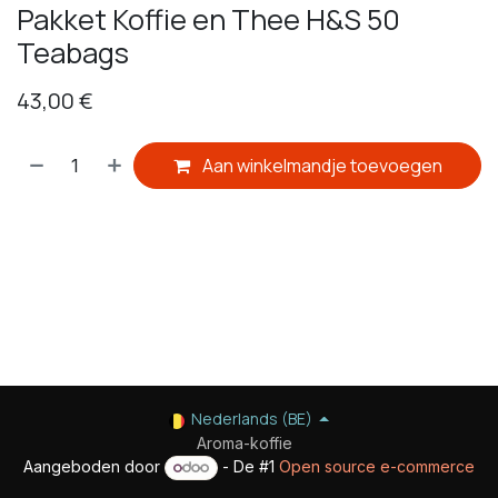
Pakket Koffie en Thee H&S 50
Teabags
43,00
€
Aan winkelmandje toevoegen
​
Nederlands (BE)
Aroma-koffie
Aangeboden door
- De #1
Open source e-commerce