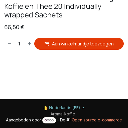
Koffie en Thee 20 Individually
wrapped Sachets
66,50
€
Aan winkelmandje toevoegen
​
Nederlands (BE)
Aroma-koffie
Aangeboden door
- De #1
Open source e-commerce