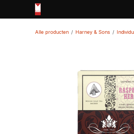
Overslaan naar inhoud
Home
webshop
Openingsuren
Alle producten
Harney & Sons
Individ