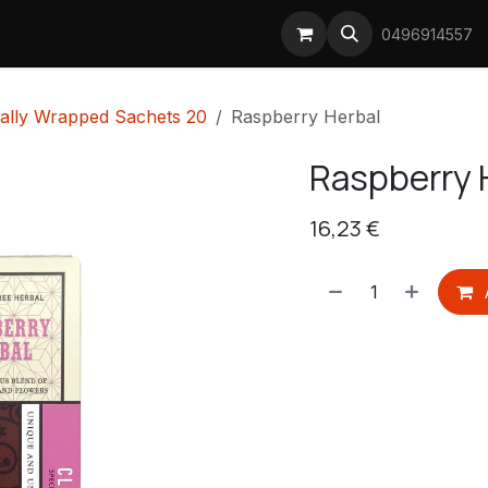
Prijsstijgingen koffie
0496914557
ually Wrapped Sachets 20
Raspberry Herbal
Raspberry 
16,23
€
​