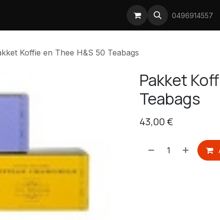
Prijsstijgingen koffie
0496914557
kket Koffie en Thee H&S 50 Teabags
Pakket Kof
Teabags
43,00
€
​