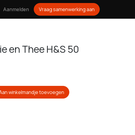
Vraag samenwerking aan
Aanmelden
fie en Thee H&S 50
Aan winkelmandje toevoegen