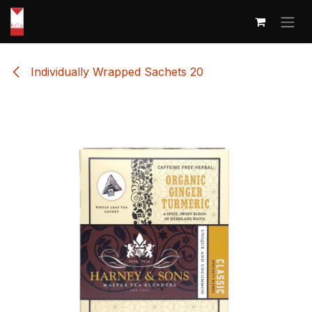
Overslaan naar inhoud
Individually Wrapped Sachets 20