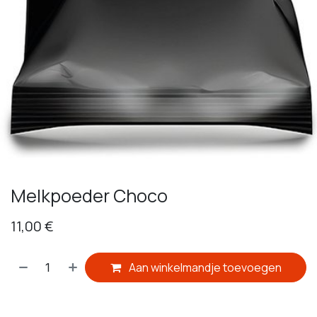
Melkpoeder Choco
11,00
€
Aan winkelmandje toevoegen
​