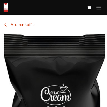
Overslaan naar inhoud
Aroma-koffie