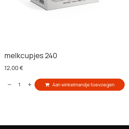
melkcupjes 240
12,00
€
Aan winkelmandje toevoegen
​