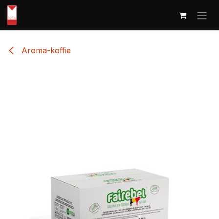
Overslaan naar inhoud
Aroma-koffie