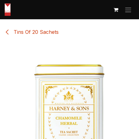
Overslaan naar inhoud
Tins Of 20 Sachets