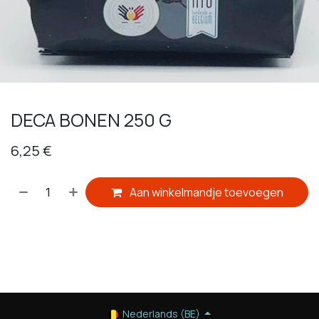
​DECA BONEN 250 G
6,25
€
Aan winkelmandje toevoegen
​
Nederlands (BE)