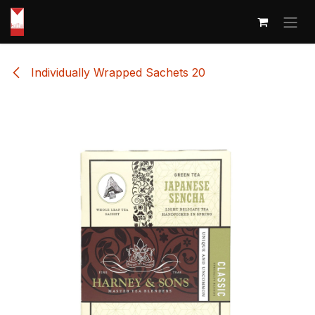
Overslaan naar inhoud
Individually Wrapped Sachets 20