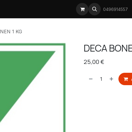
Prijsstijgingen koffie
0496914557
ONEN 1 KG
​DECA BONE
25,00
€
​