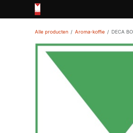
Overslaan naar inhoud
Home
webshop
Openingsuren
Alle producten
Aroma-koffie
​DECA B