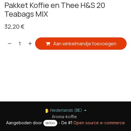
Pakket Koffie en Thee H&S 20
Teabags MIX
32,20
€
Aan winkelmandje toevoegen
​
Nederlands (BE)
Aroma-koffie
Aangeboden door
- De #1
Open source e-commerce