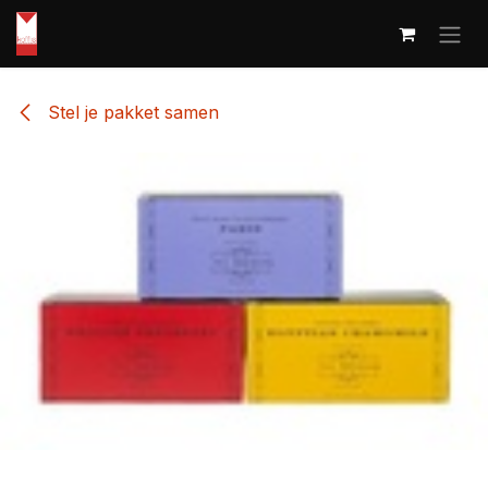
Overslaan naar inhoud
Stel je pakket samen