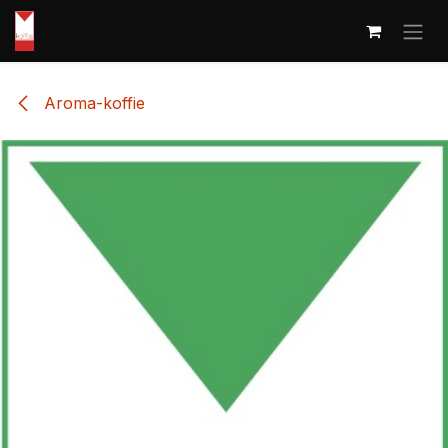
Overslaan naar inhoud
Aroma-koffie