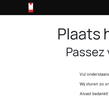
Skip to Content
Home
shop
Openingsuren
Pri
Plaats h
Passez 
Vul onderstaand
Wij sturen zo sn
Alvast bedankt!