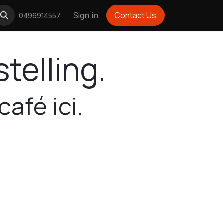
Contact Us
Sign in
0496914557
stelling.
afé ici.