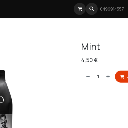
Prijsstijgingen koffie
0496914557
Mint
4,50
€
​